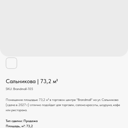
Сальникова | 73,2 м²
SKU:
Brandmall-105
Помещение площадью 73,2 м² в торговом центре "Brandmall" на ул. Сальникова
(сдача в 2027 г.) отлично подойдет для торговли, салона красоты, шоурума, кафе
или ресторана.
Тип сделки: Продажа
Площадь, м²: 73,2